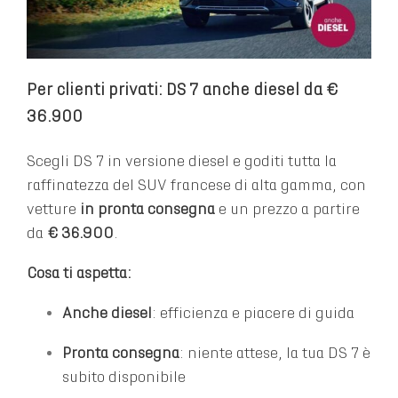
Per clienti privati: DS 7 anche diesel da €
36.900
Scegli DS 7 in versione diesel e goditi tutta la
raffinatezza del SUV francese di alta gamma, con
vetture
in pronta consegna
e un prezzo a partire
da
€ 36.900
.
Cosa ti aspetta:
Anche diesel
: efficienza e piacere di guida
Pronta consegna
: niente attese, la tua DS 7 è
subito disponibile