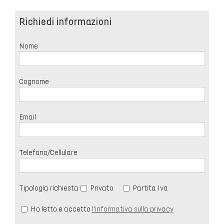
Richiedi informazioni
Nome
Cognome
Email
Telefono/Cellulare
Tipologia richiesta
Privato
Partita Iva
Ho letto e accetto
l'informativa sulla privacy