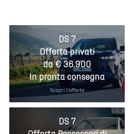
DS 7
DS 7 Offerta privati
Offerta privati
.
€ 36.900
A partire da
da € 36.900
: efficienza, coppia e piacere di
Anche diesel
guida
In pronta consegna
: niente attese, la tua DS 7
Pronta consegna
Scopri l'offerta
è già qui
per DS 7 Diesel
Prezzo da € 36.900
DS 7
DS 7 Offerta Possessori di Partita Iva