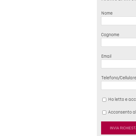
Nome
Cognome
Email
Telefono/Cellular
Ho letto e ac
Acconsento al 