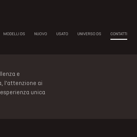
MODELLI DS
NUOVO
USATO
UNIVERSO DS
CONTATTI
llenza e
, l’attenzione ai
n’esperienza unica