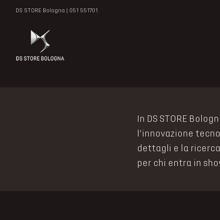
Salta
DS STORE Bologna |
051 551701
al
contenuto
In DS STORE Bologna
l’innovazione tecnol
dettagli e la ricerc
per chi entra in s