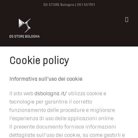
Salta
DS STORE Bologna |
051 551701
al
contenuto
Cookie policy
Informativa sull’uso dei cookie
Il sito web
dsbologna.it/
utilizza cookie e
tecnologie per garantire il corretto
funzionamento delle procedure e migliorare
l’esperienza di uso delle applicazioni online.
Il presente documento fornisce informazioni
dettagliate sull’uso dei cookie, su come gestirli e