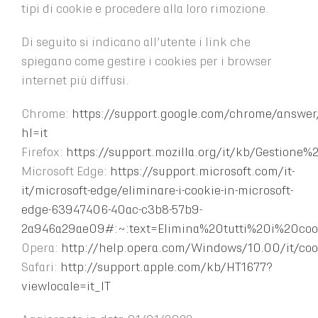
tipi di cookie e procedere alla loro rimozione.
Di seguito si indicano all’utente i link che
spiegano come gestire i cookies per i browser
internet più diffusi.
Chrome:
https://support.google.com/chrome/answe
hl=it
Firefox:
https://support.mozilla.org/it/kb/Gestione
Microsoft Edge:
https://support.microsoft.com/it-
it/microsoft-edge/eliminare-i-cookie-in-microsoft-
edge-63947406-40ac-c3b8-57b9-
2a946a29ae09#:~:text=Elimina%20tutti%20i%20co
Opera:
http://help.opera.com/Windows/10.00/it/coo
Safari:
http://support.apple.com/kb/HT1677?
viewlocale=it_IT