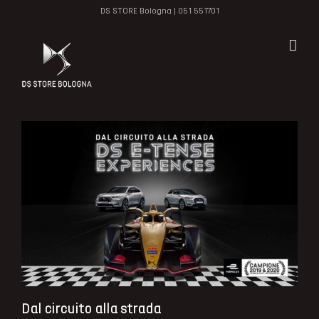
Salta
DS STORE Bologna |
051 551701
al
contenuto
Dal circuito alla strada