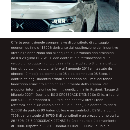
Offerta promozionale comprensiva di contributo di vantaggio
economico fino a 11.500€ derivante dall’applicazione dell’incentivo
statale (a condizione che si acquisti di un veicolo con emissioni
da 0 a 20 g/km CO2 WLTP con contestuale rottamazione di un
veicolo omologato in una classe inferiore ad euro 6, che sia stato
immatricolato in data anteriore al 1 gennaio 2011 e intestato da
almeno 12 mesi), dal contributo DS e dal contributo DS Store. Il
contributo degli incentivi statali è concesso nei limiti del fondo
finanziario stanziato e fino ad esaurimento dello stesso. Per
maggiori informazioni su termini, condizioni e limitazioni: “Legge di
bilancio 2021”. Esempio: DS 3 CROSSBACK E-TENSE So Chic, a listino
con 40.200 € presenta 8.000 € di ecoincentivi statali (con
rottamazione di un veicolo con più di 10 anni), un contributo flat di
2.000€ da parte di DS Automobiles e un contributo DS Store pari a
750€, per un totale di 10.750 € di contributi e un prezzo promo pari a
29.450€. DS 3 CROSSBACK E-TENSE So Chic risulta più conveniente
di 1.900€ rispetto a DS 3 CROSSBACK BlueHDI 130cv So Chic, a