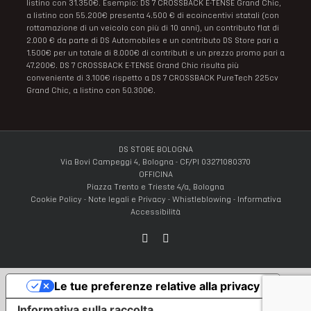
listino con 31.350€. Esempio: DS 7 CROSSBACK E-TENSE Grand Chic,
a listino con 55.200€ presenta 4.500 € di ecoincentivi statali (con
rottamazione di un veicolo con più di 10 anni), un contributo flat di
2.000 € da parte di DS Automobiles e un contributo DS Store pari a
1.500€ per un totale di 8.000€ di contributi e un prezzo promo pari a
47.200€. DS 7 CROSSBACK E-TENSE Grand Chic risulta più
conveniente di 3.100€ rispetto a DS 7 CROSSBACK PureTech 225cv
Grand Chic, a listino con 50.300€.
DS STORE BOLOGNA
Via Bovi Campeggi 4, Bologna - CF/PI 03271080370
OFFICINA
Piazza Trento e Trieste 4/a, Bologna
Cookie Policy
-
Note legali e Privacy
-
Whistleblowing
-
Informativa
Accessibilità
Facebook
Instagram
Le tue preferenze relative alla privacy
Informativa sulla raccolta