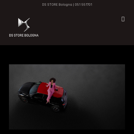
Salta
DS STORE Bologna |
051 551701
al
contenuto