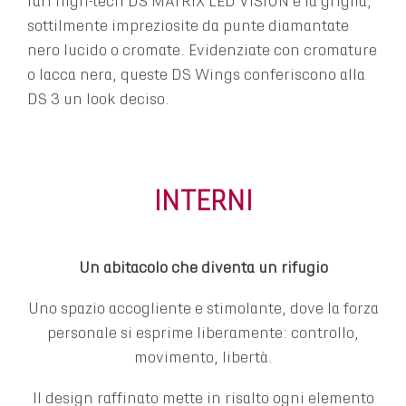
fari high-tech DS MATRIX LED VISION e la griglia,
sottilmente impreziosite da punte diamantate
nero lucido o cromate. Evidenziate con cromature
o lacca nera, queste DS Wings conferiscono alla
DS 3 un look deciso.
INTERNI
Un abitacolo che diventa un rifugio
Uno spazio accogliente e stimolante, dove la forza
personale si esprime liberamente: controllo,
movimento, libertà.
Il design raffinato mette in risalto ogni elemento