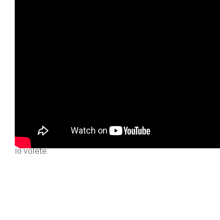
DS IRIS SYSTEM
DS 7 ÉDITION FRANCE è dotata di DS IRIS
SYSTEM, il nostro ecosistema informativo
intuitivo ed ergonomico, completamente
personalizzabile. Include un assistente personale
con touch screen e riconoscimento vocale. DS
IRIS SYSTEM fa quello che volete, nel modo in cui
lo volete.