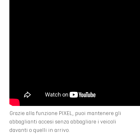
DS PIXEL LED VISION 3.0 STANDARD
Per la tua sicurezza, i fari intelligenti DS PIXEL
LED VISION 3.0 si adattano all’ambiente
circostante, modulando l’illuminazione in base
alle condizioni esterne (città, campagna, meteo,
ecc.) e orientando la luce in curva per migliorare
la visibilità negli angoli.
Grazie alla funzione PIXEL, puoi mantenere gli
abbaglianti accesi senza abbagliare i veicoli
davanti o quelli in arrivo.